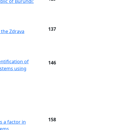
lic of Burundi:
137
 the Zdrava
ntification of
146
ystems using
158
 a factor in
tems