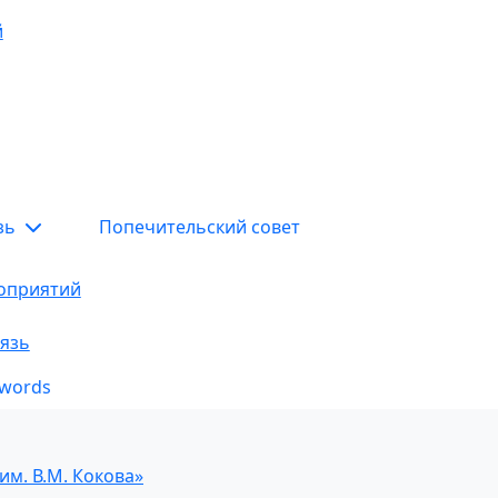
й
язь
Попечительский совет
оприятий
язь
ywords
м. В.М. Кокова»