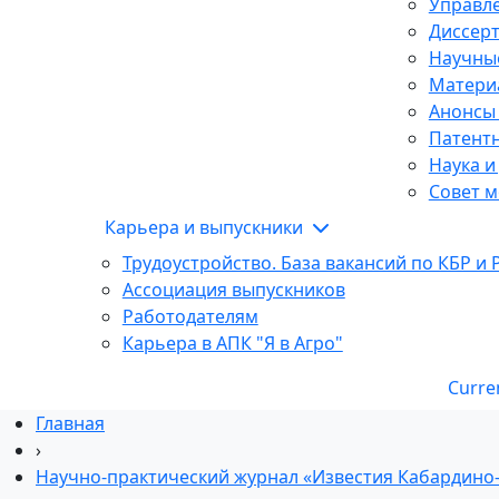
Управле
Диссер
Научны
Матери
Анонсы
Патентн
Наука и
Совет м
Карьера и выпускники
Трудоустройство. База вакансий по КБР и 
Ассоциация выпускников
Работодателям
Карьера в АПК "Я в Агро"
Curre
Главная
›
Научно-практический журнал «Известия Кабардино-Б