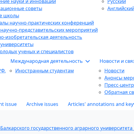
ние науки и инноваций
Русский
тационные советы
Английски
е школы
алы научно-практических конференций
 научно-представительских мероприятий
о-изобретательская деятельность
 университеты
олодых ученых и специалистов
Международная деятельность
Новости и св
РФ.
Иностранным студентам
Новости
Анонсы мер
Пресс-центр
Обратная св
nt issue
Archive issues
Articles' annotations and ke
алкарского государственного аграрного университета и