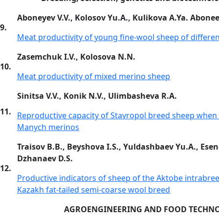
Aboneyev V.V., Kolosov Yu.A., Kulikova A.Ya. Abonee
9.
Meat productivity of young fine-wool sheep of differen
Zasemchuk I.V., Kolosova N.N.
10.
Meat productivity of mixed merino sheep
Sinitsa V.V., Konik N.V., Ulimbasheva R.A.
11.
Reproductive capacity of Stavropol breed sheep when
Manych merinos
Traisov B.B., Beyshova I.S., Yuldashbaev Yu.A., Esen
Dzhanaev D.S.
12.
Productive indicators of sheep of the Aktobe intrabree
Kazakh fat-tailed semi-coarse wool breed
AGROENGINEERING AND FOOD TECHN