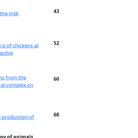
43
 the milk
52
ra of chickens at
active
ens from the
60
ical complex on
68
e production of
ogy of animals