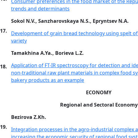
Consumer preferences in the food market of the Repub
trends and determinants
Sokol N.V., Sanzharovskaya N.S., Epryntsev N.A.
17.
Development of grain bread technology using spelt of
variety
Tamakhina A.Ya., Borieva L.Z.
Application of FT-IR spectroscopy for detection and ide
18.
non-traditional raw plant materials in complex food s
bakery products as an example
ECONOMY
Regional and Sectoral Economy
Bezirova Z.Kh.
19.
Integration processes in the agro-industrial complex as
increasing the economic security of regional food sys