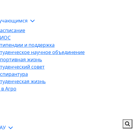
ЭИОС
тельной организации
учающимся
асписание
ЭИОС
типендии и поддержка
туденческое научное объединение
портивная жизнь
туденческий совет
спирантура
туденческая жизнь
 в Агро
ГАУ