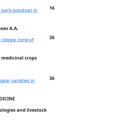
16
 early potatoes in
koev A.A.
26
e steppe zone of
d medicinal crops
36
pear varieties in
DICINE
ologies and livestock