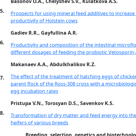
Basonov O.A., Chelyshev S.V., Kulatkova A.S.
5.
Prospects for using mineral feed additives to increase
productivity of Holstein cows
Gadiev R.R., Gayfullina A.R.
6.
Productivity and composition of the intestinal microflo
different dosages of feeding the probiotic Vetosporin-
Makanaev A.A., Abdulkhalikov R.Z.
The effect of the treatment of hatching eggs of chick
7.
parent flock of the Ross-308 cross with a microbiolog
egg incubation rates
Pristupa V.N., Torosyan D.S., Savenkov K.S.
8.
Transformation of dry matter and feed energy into th
heifers of various breeds
Breeding, selection, genetics and biotechnol