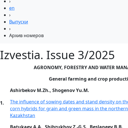
›
en
›
Выпуски
›
Архив номеров
Izvestia. Issue 3/2025
AGRONOMY, FORESTRY AND WATER MA
General farming and crop product
Ashirbekov M.Zh., Shogenov Yu.M.
The influence of sowing dates and stand density on the
1.
corn hybrids for grain and green mass in the northern
Kazakhstan
Batukaev A.A., Shibzukhov Z.-G.S., Beslaneev B.B.