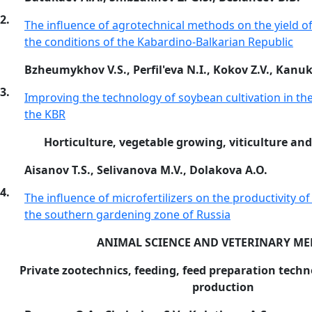
2.
The influence of agrotechnical methods on the yield of
the conditions of the Kabardino-Balkarian Republic
Bzheumykhov V.S., Perfil'eva N.I., Kokov Z.V., Kanu
3.
Improving the technology of soybean cultivation in th
the KBR
Horticulture, vegetable growing, viticulture an
Aisanov T.S., Selivanova M.V., Dolakova A.O.
4.
The influence of microfertilizers on the productivity of 
the southern gardening zone of Russia
ANIMAL SCIENCE AND VETERINARY ME
Private zootechnics, feeding, feed preparation techn
production