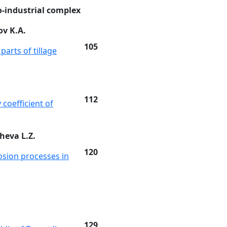
-industrial complex
ov K.A.
105
parts of tillage
112
 coefficient of
heva L.Z.
120
osion processes in
129