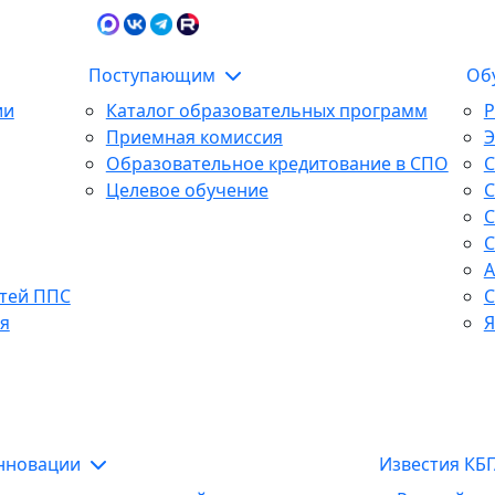
Карта сайта
Сведения об образова
Поступающим
Об
ии
Каталог образовательных программ
Р
Приемная комиссия
Образовательное кредитование в СПО
С
Целевое обучение
С
С
С
А
тей ППС
С
я
Я
инновации
Известия КБ