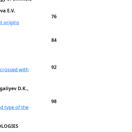
va E.V.
76
t origins
84
92
 crossed with
galiyev D.K.,
98
d type of the
OLOGIES