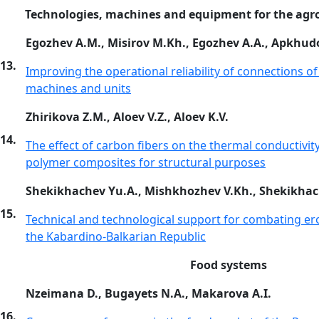
Technologies, machines and equipment for the agro
Egozhev A.M., Misirov M.Kh., Egozhev A.A., Apkhud
13.
Improving the operational reliability of connections of 
machines and units
Zhirikova Z.M., Aloev V.Z., Aloev K.V.
14.
The effect of carbon fibers on the thermal conductivity
polymer composites for structural purposes
Shekikhachev Yu.A., Mishkhozhev V.Kh., Shekikhac
15.
Technical and technological support for combating er
the Kabardino-Balkarian Republic
Food systems
Nzeimana D., Bugayets N.A., Makarova A.I.
16.