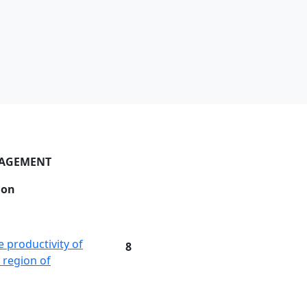
NAGEMENT
ion
 productivity of
8
 region of