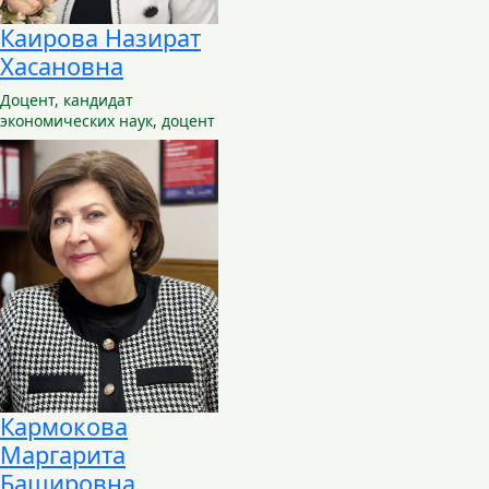
Каирова Назират
Хасановна
Доцент,
кандидат
экономических наук, доцент
Кармокова
Маргарита
Башировна