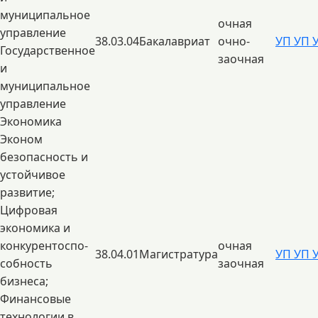
муниципальное
очная
управление
38.03.04
Бакалавриат
очно-
УП
УП
Государственное
заочная
и
муниципальное
управление
Экономика
Эконом
безопасность и
устойчивое
развитие;
Цифровая
экономика и
конкурентоспо-
очная
38.04.01
Магистратура
УП
УП
собность
заочная
бизнеса;
Финансовые
технологии в