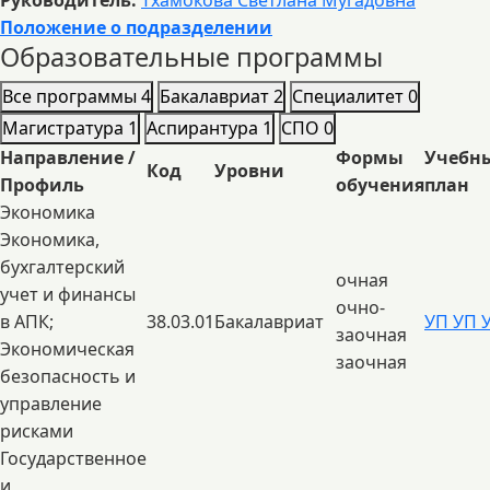
Руководитель:
Тхамокова Светлана Мугадовна
Положение о подразделении
Образовательные программы
Все программы
4
Бакалавриат
2
Специалитет
0
Магистратура
1
Аспирантура
1
СПО
0
Направление /
Формы
Учебн
Код
Уровни
Профиль
обучения
план
Экономика
Экономика,
бухгалтерский
очная
учет и финансы
очно-
в АПК;
38.03.01
Бакалавриат
УП
УП
заочная
Экономическая
заочная
безопасность и
управление
рисками
Государственное
и