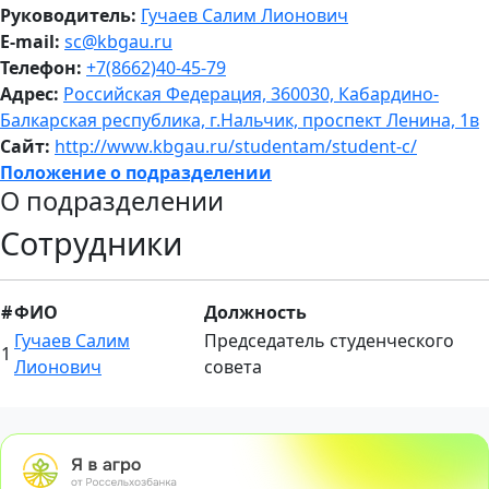
Руководитель:
Гучаев Салим Лионович
E-mail:
sc@kbgau.ru
Телефон:
+7(8662)40-45-79
Адрес:
Российская Федерация, 360030, Кабардино-
Балкарская республика, г.Нальчик, проспект Ленина, 1в
Сайт:
http://www.kbgau.ru/studentam/student-c/
Положение о подразделении
О подразделении
Сотрудники
#
ФИО
Должность
Гучаев Салим
Председатель студенческого
1
Лионович
совета