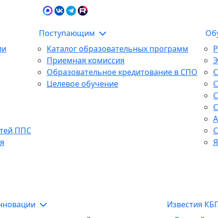
Карта сайта
Сведения об образова
Поступающим
Об
ии
Каталог образовательных программ
Р
Приемная комиссия
Образовательное кредитование в СПО
С
Целевое обучение
С
С
С
А
тей ППС
С
я
Я
инновации
Известия КБ