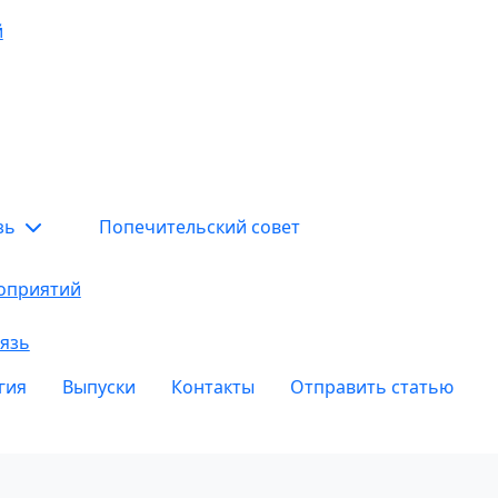
й
язь
Попечительский совет
оприятий
язь
гия
Выпуски
Контакты
Отправить статью