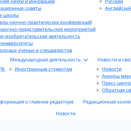
ние науки и инноваций
Русский
тационные советы
Английски
е школы
алы научно-практических конференций
 научно-представительских мероприятий
о-изобретательская деятельность
 университеты
олодых ученых и специалистов
Международная деятельность
Новости и св
РФ.
Иностранным студентам
Новости
Анонсы мер
Пресс-центр
Обратная св
формация о главном редакторе
Редакционная колле
Новости