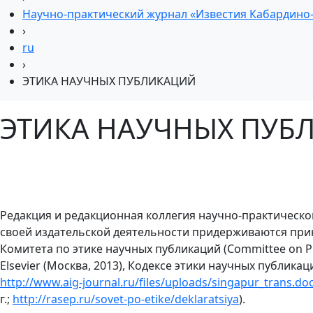
Научно-практический журнал «Известия Кабардино-Б
›
ru
›
ЭТИКА НАУЧНЫХ ПУБЛИКАЦИЙ
ЭТИКА НАУЧНЫХ ПУБ
Редакция и редакционная коллегия научно-практическог
своей издательской деятельности придерживаются пр
Комитета по этике научных публикаций (Committee on Publ
Elsevier (Москва, 2013), Кодексе этики научных публикаци
http://www.aig-journal.ru/files/uploads/singapur_trans.do
г.;
http://rasep.ru/sovet-po-etike/deklaratsiya
).