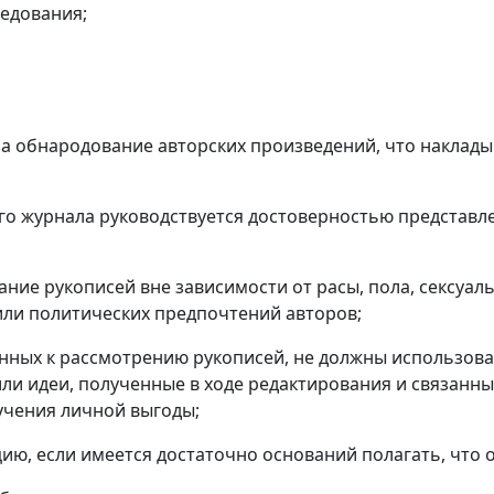
ледования;
 за обнародование авторских произведений, что накла
ого журнала руководствуется достоверностью представ
ние рукописей вне зависимости от расы, пола, сексуал
или политических предпочтений авторов;
нных к рассмотрению рукописей, не должны использова
или идеи, полученные в ходе редактирования и связан
учения личной выгоды;
ию, если имеется достаточно оснований полагать, что о