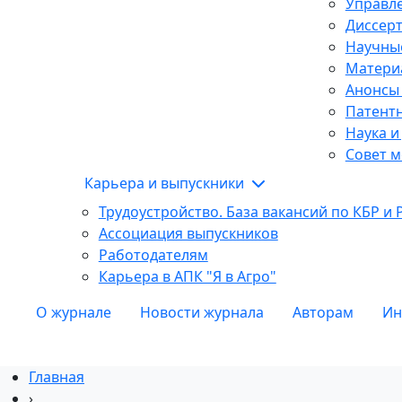
Управле
Диссер
Научны
Матери
Анонсы
Патентн
Наука и
Совет м
Карьера и выпускники
Трудоустройство. База вакансий по КБР и 
Ассоциация выпускников
Работодателям
Карьера в АПК "Я в Агро"
О журнале
Новости журнала
Авторам
Ин
Главная
›