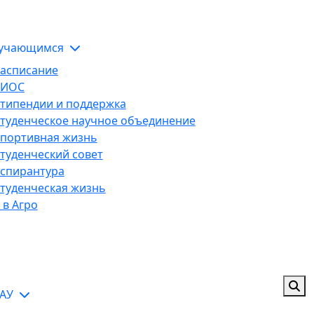
ЭИОС
тельной организации
учающимся
асписание
ЭИОС
типендии и поддержка
туденческое научное объединение
портивная жизнь
туденческий совет
спирантура
туденческая жизнь
 в Агро
ГАУ