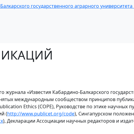
алкарского государственного аграрного университета и
ЛИКАЦИЙ
о журнала «Известия Кабардино-Балкарского государств
инятых международным сообществом принципов публика
ication Ethics (COPE), Руководстве по этике научных пуб
й (
http://www.publicet.org/code
), Сингапурском положен
cx
), Декларации Ассоциации научных редакторов и изда